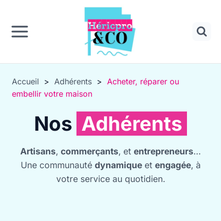
Panneau de gestion des cookies
Aller
au
contenu
Accueil
>
Adhérents
>
Acheter, réparer ou
embellir votre maison
Nos
Adhérents
Artisans
,
commerçants
, et
entrepreneurs
…
Une communauté
dynamique
et
engagée
, à
votre service au quotidien.