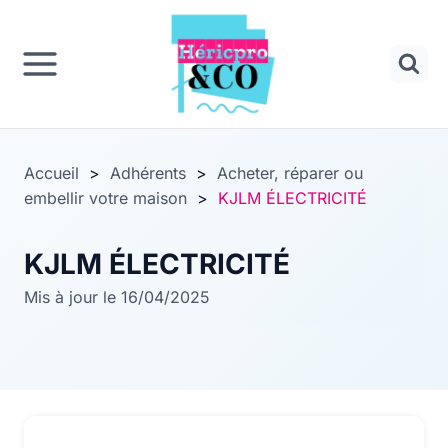
Panneau de gestion des cookies
Aller
au
contenu
Accueil
>
Adhérents
>
Acheter, réparer ou
embellir votre maison
>
KJLM ÉLECTRICITÉ
KJLM ÉLECTRICITÉ
Mis à jour le 16/04/2025