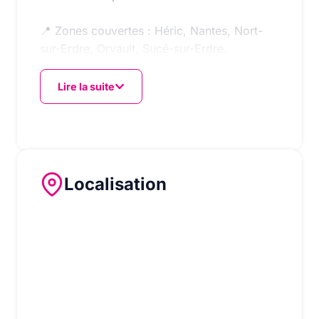
📍 Zones couvertes : Héric, Nantes, Nort-
sur-Erdre, Orvault, Sucé-sur-Erdre,
Treillières, Carquefou, Saint-Herblain et
alentours.
Lire la suite
🔧 Un travail rigoureux, sécurisé, conforme
aux normes NF C 15-100, adapté à vos
besoins.
Localisation