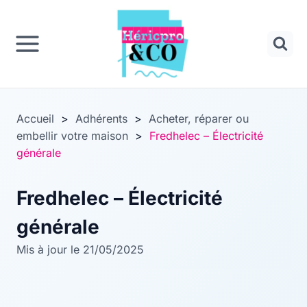
Panneau de gestion des cookies
Aller
au
contenu
Accueil
>
Adhérents
>
Acheter, réparer ou
embellir votre maison
>
Fredhelec – Électricité
générale
Fredhelec – Électricité
générale
Mis à jour le 21/05/2025