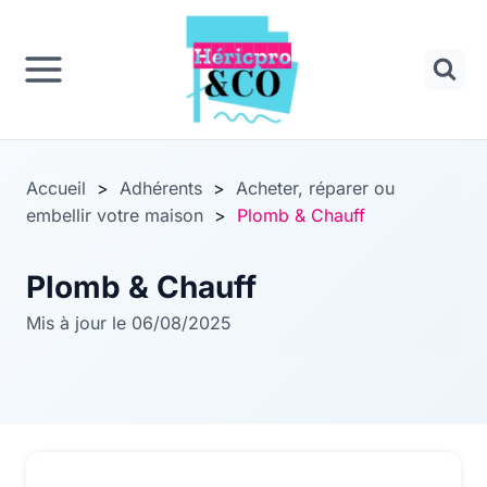
Panneau de gestion des cookies
Aller
au
contenu
Accueil
>
Adhérents
>
Acheter, réparer ou
embellir votre maison
>
Plomb & Chauff
Plomb & Chauff
Mis à jour le 06/08/2025