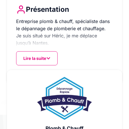
Présentation
Entreprise plomb & chauff, spécialiste dans le dépann
Entreprise plomb & chauff, spécialiste dans
le dépannage de plomberie et chauffage.
Je suis situé sur Héric, je me déplace
jusqu’à Nantes.
Lire la suite
Plomb & Chauff