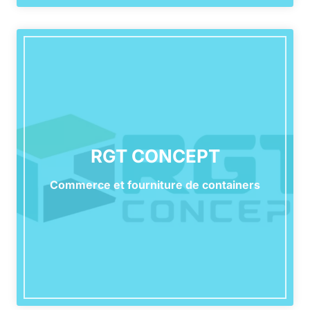
RGT CONCEPT
Commerce et fourniture de containers