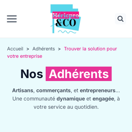
Panneau de gestion des cookies
Aller
au
contenu
Accueil
>
Adhérents
>
Trouver la solution pour
votre entreprise
Nos
Adhérents
Artisans
,
commerçants
, et
entrepreneurs
…
Une communauté
dynamique
et
engagée
, à
votre service au quotidien.