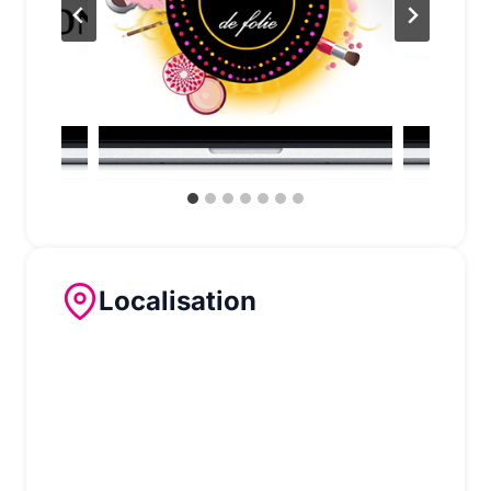
Notre force : la proximité
Khamaleon
vous propose à la fois
une
offre abordable
et
entièrement
personnalisée
pour une
communication digitale
unique
et
de
qualité.
Localisation
Notre
proximité
géographique
fait notre
force et notre réactivité :
nous nous rencontrons chez vous pour
un contact en direct
réactivité maximale : nos délais
d’intevention sont extrèmement réduits