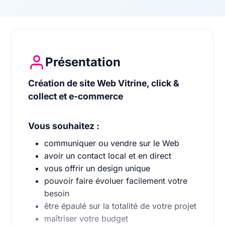
Présentation
Création de site Web Vitrine, click & collect et e-c
Création de site Web Vitrine, click &
collect et e-commerce
Vous souhaitez :
communiquer ou vendre sur le Web
avoir un contact local et en direct
vous offrir un design unique
pouvoir faire évoluer facilement votre
besoin
être épaulé sur la totalité de votre projet
maîtriser votre budget