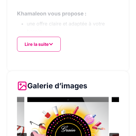
Khamaleon vous propose :
une offre claire et adaptée à votre
besoin
un même interlocuteur qui se déplace
Lire la suite
physiquement
une offre souple et modulaire
une offre au meilleur prix
un accompagnement complet sur site
une prestation clé en main
Galerie d’images