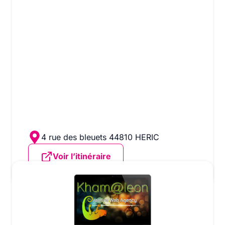
vous gagnez en souplesse
Pour vous garantir ces
services,
Khamaleon
intervient
essentiellement sur le département
de
Loire-Atlantique (44)
et notamment sur
Héric, Fay, Nort sur Erdre, Treillères, Blain,
Casson, Sucé sur Erdre, Grandchamps des
Fontaines, Bouvron, Pontchateau, Vay,
Nozay …
4 rue des bleuets 44810 HERIC
Voir l’itinéraire