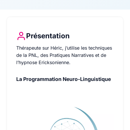
Présentation
Thérapeute sur Héric, j’utilise les techniques de la P
Thérapeute sur Héric, j’utilise les techniques
de la PNL, des Pratiques Narratives et de
l’hypnose Ericksonienne.
La Programmation Neuro-Linguistique