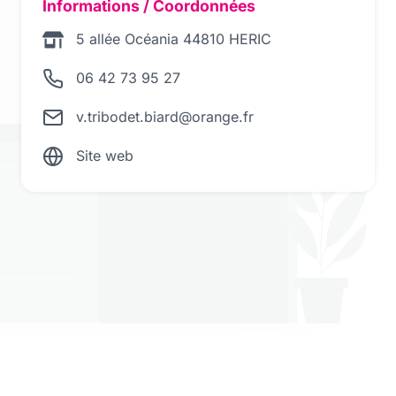
Informations / Coordonnées
5 allée Océania 44810 HERIC
06 42 73 95 27
v.tribodet.biard@orange.fr
Site web
Elles permettent de vous « réassocier » :
vos actions et vos intentions vont dans le
même sens. Vous déconstruirez une histoire
dominante voire bloquante dans votre vie et
vous construirez une histoire alternative qui
vous permettra d’avancer et d’ouvrir
d’autres perspectives.Enfants, adolescents,