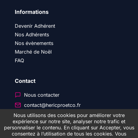
Enfants, adolescents, jeunes, adultes,
familles, couples, je vous reçois à mon
Informations
cabinet 5 allée Océania derrière la
pharmacie. Pourquoi consulter ? Toute
Devenir Adhérent
demande qui vous paraît importante,
Nos Adhérents
l’estime de soi, redonner du sens à sa vie, à
Nos évènements
son parcours professionnel ou d’études,
Marché de Noël
difficultés à l’école, la parentalité, l’arrivée
FAQ
d’un enfant, la relation parents-enfants, son
couple, les conflits au travail ou en famille,
l’épuisement professionnel. Difficultés à
Contact
gérer ses émotions, stress, blocages,
échecs, deuils, séparation, l’arrêt de la
Nous contacter
cigarette, trouble comportement alimentaire,
contact@hericproetco.fr
…
Nous utilisons des cookies pour améliorer votre
expérience sur notre site, analyser notre trafic et
Professionnels pourquoi faire appel à
personnaliser le contenu. En cliquant sur Accepter, vous
© 2026 Héric Pro & CO
moi ?
consentez à l’utilisation de tous les cookies. Vous