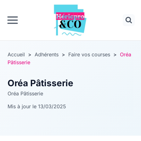
Panneau de gestion des cookies
Aller
au
contenu
Accueil
>
Adhérents
>
Faire vos courses
>
Oréa
Pâtisserie
Oréa Pâtisserie
Oréa Pâtisserie
Mis à jour le 13/03/2025