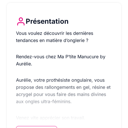
Présentation
Vous voulez découvrir les dernières tendances en mat
Vous voulez découvrir les dernières
tendances en matière d’onglerie ?
Rendez-vous chez Ma P’tite Manucure by
Aurélie.
Aurélie, votre prothésiste ongulaire, vous
propose des rallongements en gel, résine et
acrygel pour vous faire des mains divines
aux ongles ultra-féminins.
Venez vite apprécier son travail.