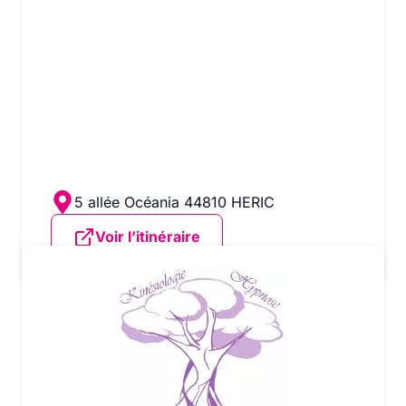
Florence Conan kinesiologue-hypnotherapeute
5 allée Océania 44810 HERIC
Voir l’itinéraire