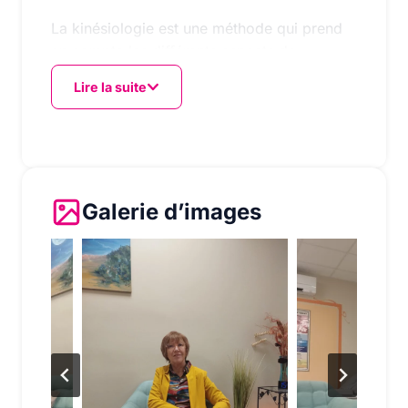
La kinésiologie est une méthode qui prend
en compte les différents aspects de
l’individu : physique,
Lire la suite
émotionnel, mental et énergétique. Elle
permet de lever les blocages qui empêchent
tant les enfants
que les adultes de se sentir épanouis dans
leur vie.
Galerie d’images
L’hypnose, quant à elle, est une technique
qui favorise le changement en agissant sur
l’inconscient.
Elle s’avère particulièrement bénéfique pour
ceux qui souffrent d’anxiété, de phobies, de
stress ou
de troubles du sommeil.