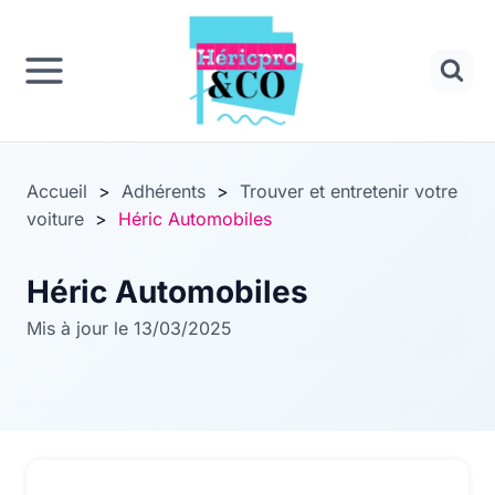
Panneau de gestion des cookies
Aller
au
contenu
Accueil
>
Adhérents
>
Trouver et entretenir votre
voiture
>
Héric Automobiles
Héric Automobiles
Mis à jour le 13/03/2025