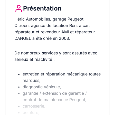
Présentation
Héric Automobiles, garage Peugeot, Citroen, agence d
Héric Automobiles, garage Peugeot,
Citroen, agence de location Rent a car,
réparateur et revendeur AMI et réparateur
DANGEL a été créé en 2003.
De nombreux services y sont assurés avec
sérieux et réactivité :
entretien et réparation mécanique toutes
marques,
diagnostic véhicule,
garantie / extension de garantie /
contrat de maintenance Peugeot,
carrosserie,
peinture,