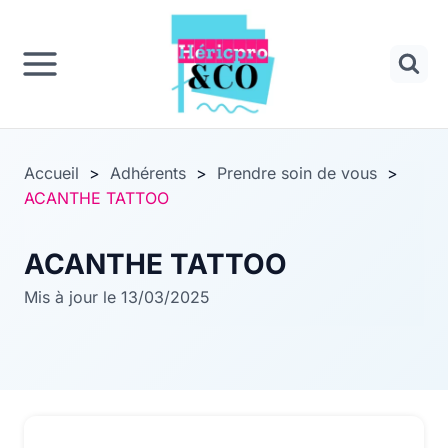
Panneau de gestion des cookies
Aller
au
contenu
Accueil
>
Adhérents
>
Prendre soin de vous
>
ACANTHE TATTOO
ACANTHE TATTOO
Mis à jour le 13/03/2025