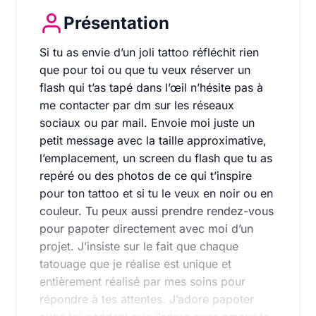
Présentation
Si tu as envie d’un joli tattoo réfléchit rien que po
Si tu as envie d’un joli tattoo réfléchit rien
que pour toi ou que tu veux réserver un
flash qui t’as tapé dans l’œil n’hésite pas à
me contacter par dm sur les réseaux
sociaux ou par mail. Envoie moi juste un
petit message avec la taille approximative,
l’emplacement, un screen du flash que tu as
repéré ou des photos de ce qui t’inspire
pour ton tattoo et si tu le veux en noir ou en
couleur. Tu peux aussi prendre rendez-vous
pour papoter directement avec moi d’un
projet. J’insiste sur le fait que chaque
tatouage que je réalise est unique et
entièrement réalisé par mes soins pour
répondre à tes attentes. J’adore papoter